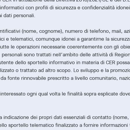
formatici con profili di sicurezza e confidenzialità idonei
i dati personali.
identificativi (nome, cognome), numero di telefono, mail, 
e telematici, comunque idonei a garantirne la sicurezza e 
a tutte le operazioni necessarie coerentemente con gli obiett
ti personali sono trattati nell’ambito delle attività di Regio
nte dello sportello informativo in materia di CER possa 
ilizzato o trattato ad altro scopo. Lo sviluppo e la promozi
da fonte rinnovabile prescritto a livello comunitario, na
’interessato ogni qual volta le finalità sopra esplicate d
ria indicazione dei propri dati essenziali di contatto (no
ello sportello telematico finalizzato a fornire informazion