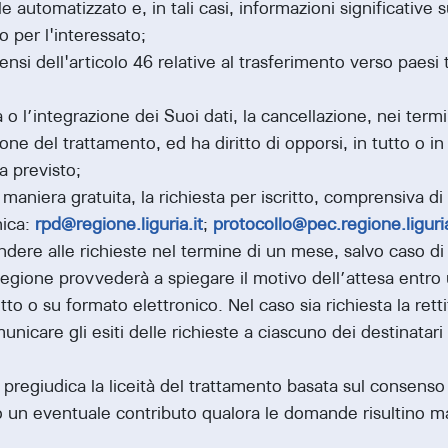
tomatizzato e, in tali casi, informazioni significative su
 per l'interessato;
 dell'articolo 46 relative al trasferimento verso paesi te
:
 l’integrazione dei Suoi dati, la cancellazione, nei termi
ne del trattamento, ed ha diritto di opporsi, in tutto o in 
 previsto;
 maniera gratuita, la richiesta per iscritto, comprensiva 
nica:
rpd@regione.liguria.it
;
protocollo@pec.regione.liguria
dere alle richieste nel termine di un mese, salvo caso di
gione provvederà a spiegare il motivo dell’attesa entro 
ritto o su formato elettronico. Nel caso sia richiesta la ret
care gli esiti delle richieste a ciascuno dei destinatari d
 pregiudica la liceità del trattamento basata sul consenso
o un eventuale contributo qualora le domande risultino 