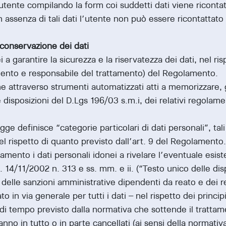
utente compilando la form coi suddetti dati viene riconta
 assenza di tali dati l’utente non può essere ricontattato 
conservazione dei dati
a garantire la sicurezza e la riservatezza dei dati, nel ris
tamento e responsabile del trattamento) del Regolamento.
e attraverso strumenti automatizzati atti a memorizzare, ge
disposizioni del D.Lgs 196/03 s.m.i, dei relativi regolam
egge definisce “categorie particolari di dati personali”, tali
 nel rispetto di quanto previsto dall’art. 9 del Regolamento.
ttamento i dati personali idonei a rivelare l’eventuale esi
. 14/11/2002 n. 313 e ss. mm. e ii. (“Testo unico delle dis
 delle sanzioni amministrative dipendenti da reato e dei rel
to in via generale per tutti i dati – nel rispetto dei princi
o di tempo previsto dalla normativa che sottende il trattam
ranno in tutto o in parte cancellati (ai sensi della normativ