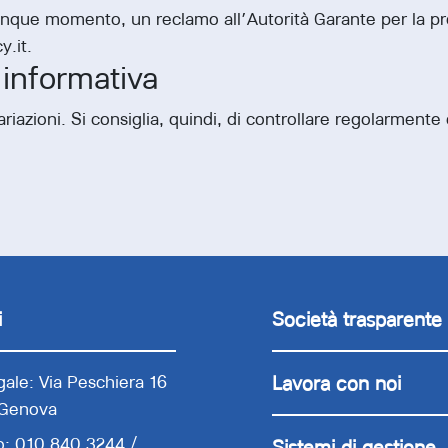
unque momento, un reclamo all’Autorità Garante per la prot
y.it.
 informativa
iazioni. Si consiglia, quindi, di controllare regolarmente qu
i
Società trasparente
ale: Via Peschiera 16
Lavora con noi
 Genova
o: 010.840.3244 /
Sistemi di gestione