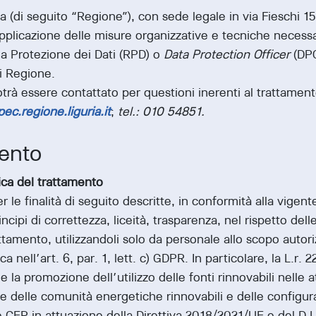
ia (di seguito “Regione”), con sede legale in via Fieschi 
’applicazione delle misure organizzative e tecniche necessa
a Protezione dei Dati (RPD) o
Data Protection Officer
(DPO)
i Regione.
trà essere contattato per questioni inerenti al trattamento
ec.regione.liguria.it
;
tel.: 010 54851.
mento
ica del trattamento
er le finalità di seguito descritte, in conformità alla vigen
cipi di correttezza, liceità, trasparenza, nel rispetto delle
attamento, utilizzandoli solo da personale allo scopo autor
ca nell’art. 6, par. 1, lett. c) GDPR. In particolare, la L.r
one la promozione dell’utilizzo delle fonti rinnovabili nell
ne delle comunità energetiche rinnovabili e delle configura
le CER in attuazione della Direttiva 2018/2021/UE e del