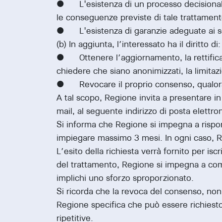
• L'esistenza di un processo decisionale au
le conseguenze previste di tale trattamento
• L'esistenza di garanzie adeguate ai sensi
(b) In aggiunta, l’interessato ha il diritto di
• Ottenere l’aggiornamento, la rettifica o
chiedere che siano anonimizzati, la limitazio
• Revocare il proprio consenso, qualora
A tal scopo, Regione invita a presentare in
mail, al seguente indirizzo di posta elettro
Si informa che Regione si impegna a rispon
impiegare massimo 3 mesi. In ogni caso, Re
L’esito della richiesta verrà fornito per isc
del trattamento, Regione si impegna a comuni
implichi uno sforzo sproporzionato.
Si ricorda che la revoca del consenso, non
Regione specifica che può essere richiest
ripetitive.