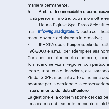
maniera permanente.
5. Ambito di conoscibilità e comunicazio
I dati personali, inoltre, potranno inoltre e
· Liguria Digitale Spa, Parco Scientific
mail:
info@liguriadigitale.it
; posta certifica
manutenzione del sistema informativo;
· IRE SPA quale Responsabile del trattame
196/2003 e s.m.i., per adempiere alla nor
Con specifico riferimento a persone, società
forniscano servizi a Regione, con particola
legale, tributaria e finanziaria, essi saran
28 del GDPR, mediante atto di nomina dedic
adottare per la gestione e la conservazione
Trasferimento dei dati all’estero
La gestione e la conservazione dei dati pe
incaricate e debitamente nominate quali R